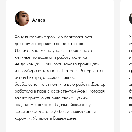
Алиса
Хочу выразить огромную благодарность
З
доктору за перелечивание каналов.
з
Изначально, когда удаляли нерв в другой
п
клинике, то доделали работу «слегка
я
не до конца». Пришлось заново прочищать
с
и пломбировать каналы. Наталья Валерьевна
п
очень быстро, а самое главное
З
безболезненно выполнила всю работу! Доктор
з
работала в паре с ассистентом Асей, которая
б
так же приятно удивила своим чутким
в
подходом к работе! В дальнейшем хочу
к
восстановить этот зуб без использования
д
коронки. Успехов в Вашем деле!